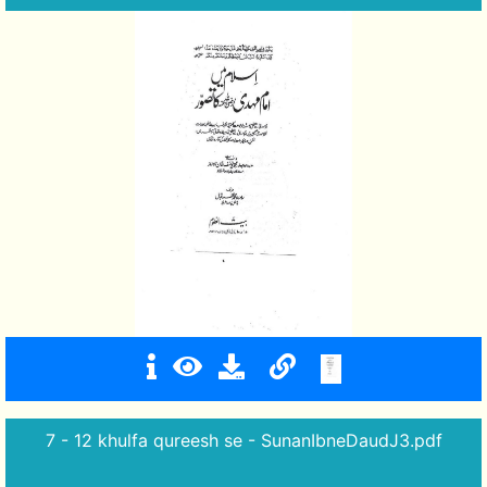
7 - 12 khulfa qureesh se - SunanIbneDaudJ3.pdf