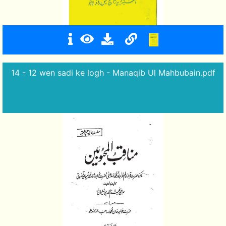
14 - 12 wen sadi ke logh - Manaqib Ul Mahbubain.pdf