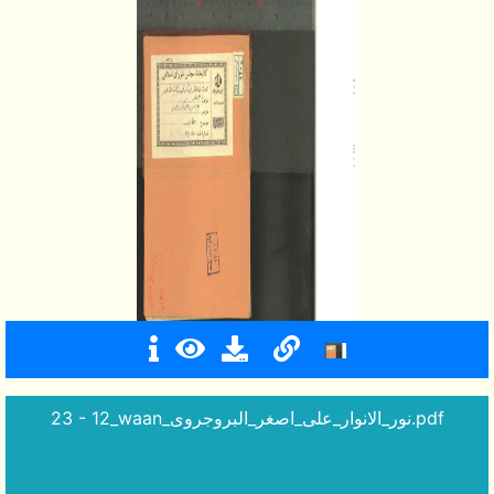
23 - 12_waan_نور_الانوار_علی_اصغر_البروجروی.pdf