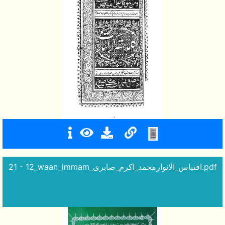
21 - 12_waan_immam_اقتباس_الانوارمحمد_اکرم_صابری.pdf