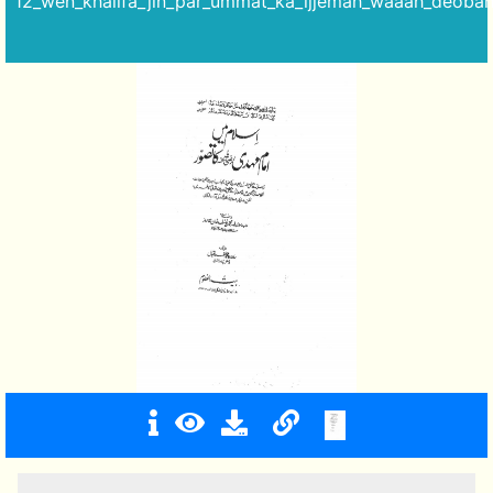
12_wen_khalifa_jin_par_ummat_ka_ijjemah_waaah_deobani