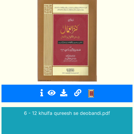
6 - 12 khulfa qureesh se deobandi.pdf