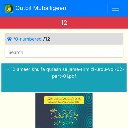
Qutbil Muballigeen
12
/0-numbered
/12
1 - 12 ameer khulfa quresh se jame-tirmizi-urdu-vol-02-
part-01.pdf