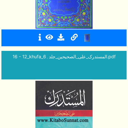
16 - 12_khufa_المستدرک_علی_الصحیحین_جلد۔6.pdf