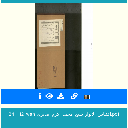
24 - 12_wan_اقتباس_الانوار_شیخ_محمد_اکرم_صابری.pdf