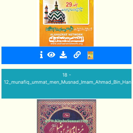
18 -
12_munafiq_ummat_men_Musnad_Imam_Ahmad_Bin_Hanba