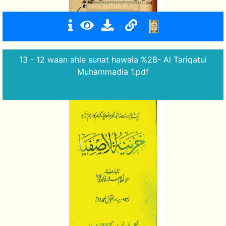
13 - 12 waan ahle sunat hawala %2B- Al Tariqatui
Muhammadia 1.pdf