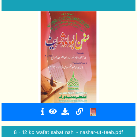
8 - 12 ko wafat sabat nahi - nashar-ut-teeb.pdf