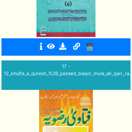
17 -
12_khulfa_e_quresh_%2B_yazeed_baqol_mula_ali_qari_ra_