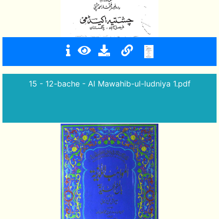
15 - 12-bache - Al Mawahib-ul-ludniya 1.pdf