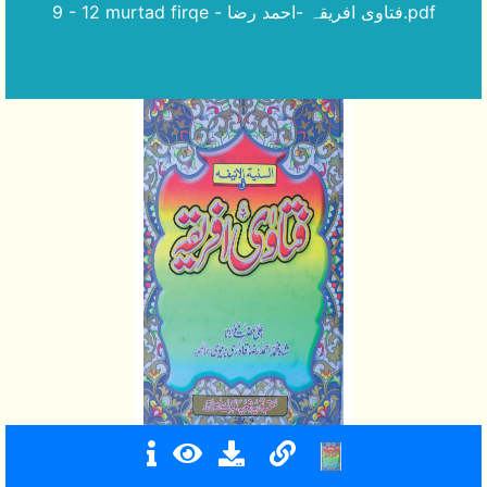
9 - 12 murtad firqe - فتاوی افریقہ -احمد رضا.pdf