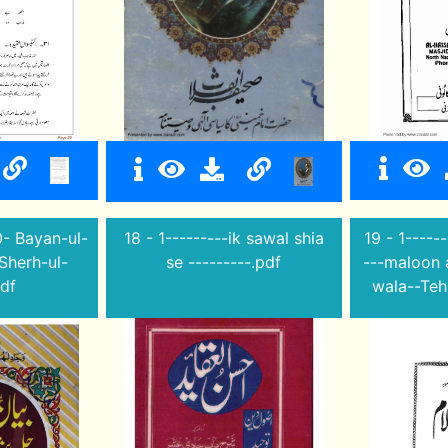
0- Bayan-ul-
18 - 1---------ik sawal shia
19 - 1-----
Sherh-ul-
se ---------.pdf
---maloon 
df
wala--Teh