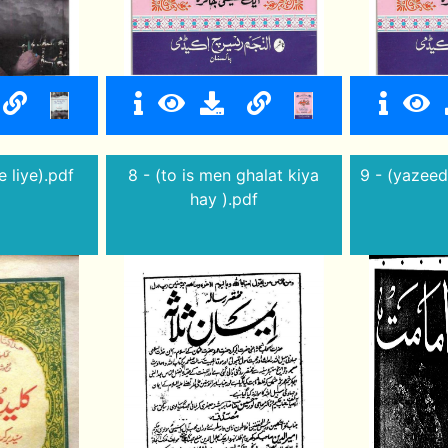
e liye).pdf
8 - (to is men ghalat kiya
9 - (yazeed
hay ).pdf