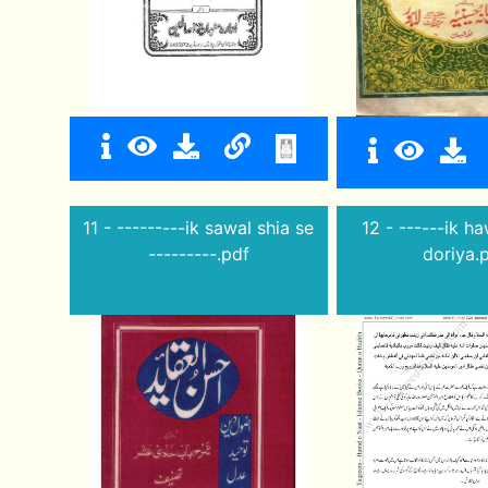
11 - ---------ik sawal shia se
12 - ------ik h
---------.pdf
doriya.