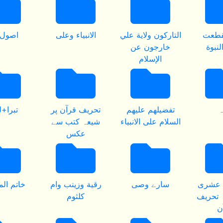
نقطعت
التاركون ولاية علي
الانبياء وعلى
اصول 
لنبوة
خارجون عن
الإسلام
ہ
تفضيلهم عليهم
تحريف قرآن پر
تبرا+
السلام على الانبياء
شیعہ کتب سے
عکس
ا عشری
سارے وصی
رقية وزينب وام
خاتم ال
 تحریف
كلثوم
ن