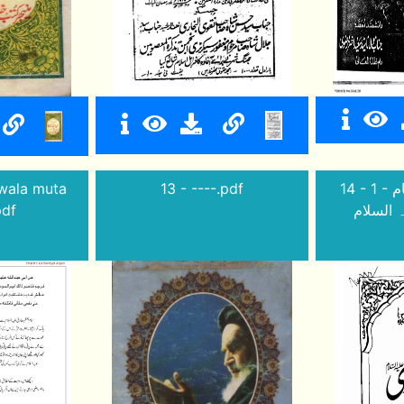
awala muta
13 - ----.pdf
14 - 1 - علامات ظہور امام
pdf