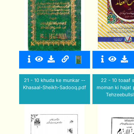
21 - 10 khuda ke munkar --
22 - 10 toaaf s
Khasaal-Sheikh-Sadooq.pdf
moman ki hajat p
TehzeebulIs