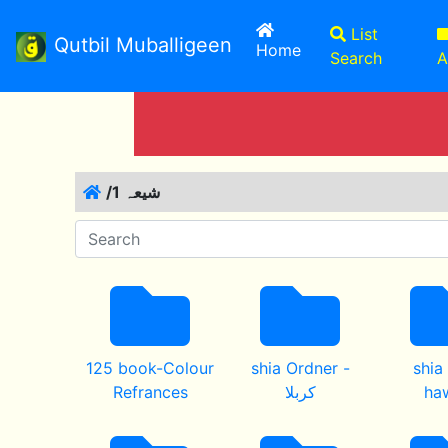
List
Qutbil Muballigeen
(current)
Home
Search
A
/1 شیعہ
125 book-Colour
shia Ordner -
shia
Refrances
کربلا
ha