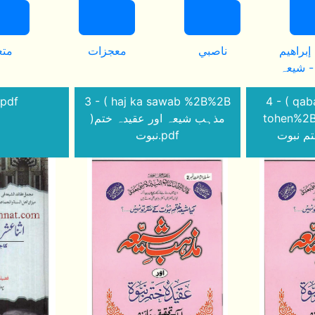
براهيم
ناصبي
معجزات
متع
 - شيعہ
9.pdf
3 - ( haj ka sawab %2B%2B
4 - ( qab
tohen%2B ہب شیعہ اور
)مذہب شیعہ اور عقیدہ ختم
نبوت.pdf