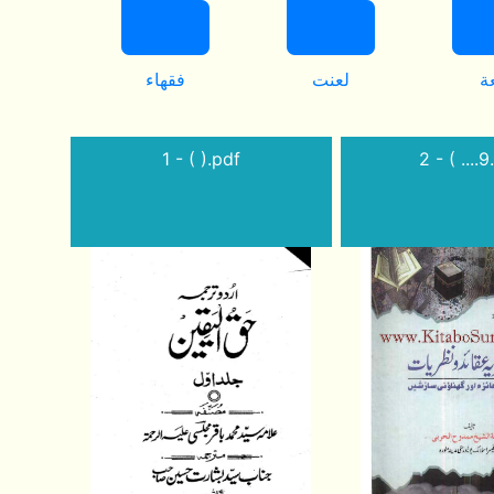
ة
لعنت
فقهاء
1 - ( ).pdf
2 - ( ....