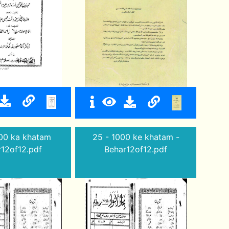
00 ka khatam
25 - 1000 ke khatam -
r12of12.pdf
Behar12of12.pdf