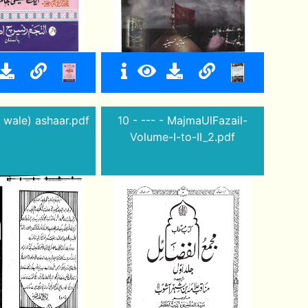
 wale) ashaar.pdf
10 - --- - MajmaUlFazail-
Volume-I-to-II_2.pdf