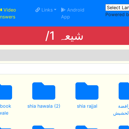
Video
Links
Android
Powered 
nswers
App
/1 شیعہ
 book
shia hawala (2)
shia rajjal
رافضة
wale
الحشيش