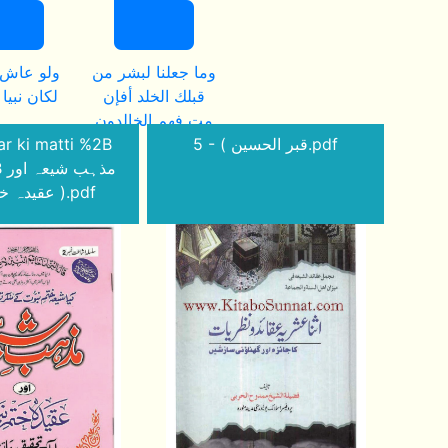
وما جعلنا لبشر من
ولو عاش إ
قبلك الخلد أفإن
لكان نبيا
مت فهم الخالدون
ar ki matti %2B
5 - ( قبر الحسين.pdf
مذ
عقیدہ ختم نبوت ).pdf