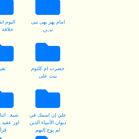
امام پھر بھی نبی
اليوم ا
نیہں
خلافة ا
حضرت ام کلثوم
تقی
بنت علی
علي إن اسمك في
شیعہ اثن
ديوان الأنبياء الذين
اور عقیدہ
لم يوح إليهم
قرآ