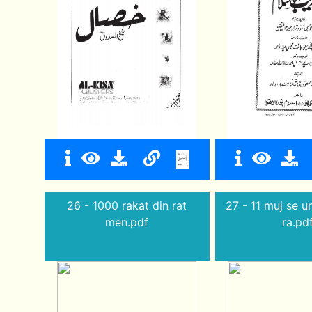
26 - 1000 rakat din rat
27 - 11 muj se u
men.pdf
ra.pd