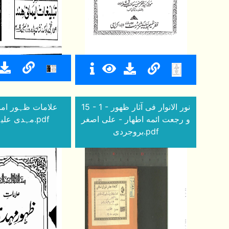
15 - 1 - نور الانوار فی آثار ظهور
و رجعت ائمه اطهار - علی اصغر
مہدی علیہ السلام.pdf
بروجردی.pdf