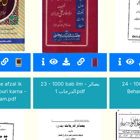
e afzal ik
23 - 1000 bab ilm - بصائر
24 - 10
uri karna -
الدرجات 1.pdf
Beha
lam.pdf