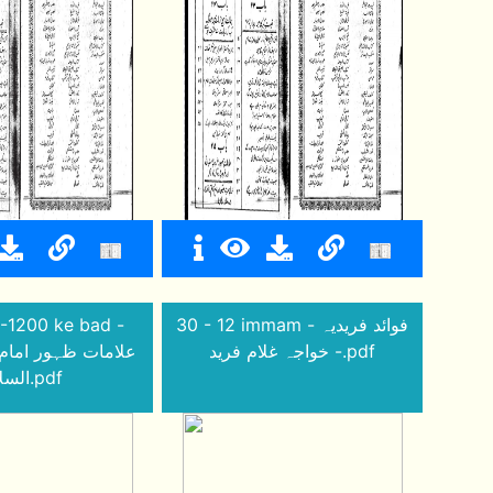
9-1200 ke bad -
30 - 12 immam - فوائد فریدیہ
- خواجہ غلام فرید.pdf
علامات ظہور امام
السلام.pdf