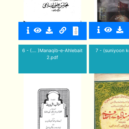
6 - (.... )Manaqib-e-Ahlebait
7 - (suniyoon k
2.pdf