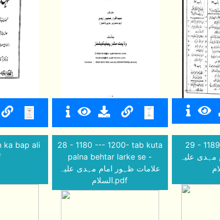
n ka bap ali
28 - 1180 --- 1200- tab kuta
29 - 118
f
palna behtar larke se -
 مہدی علیہ
علامات ظہور امام مہدی علیہ
السلام.pdf