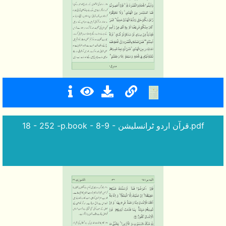
18 - 252 -p.book - 8-9 - قرآن اردو ٹرانسلیشن.pdf