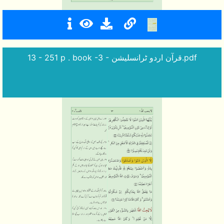
13 - 251 p . book -3 - قرآن اردو ٹرانسلیشن.pdf