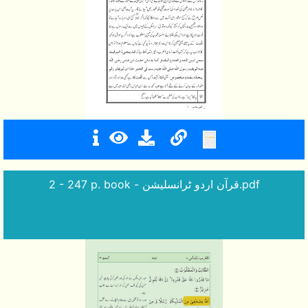
2 - 247 p. book - قرآن اردو ٹرانسلیشن.pdf