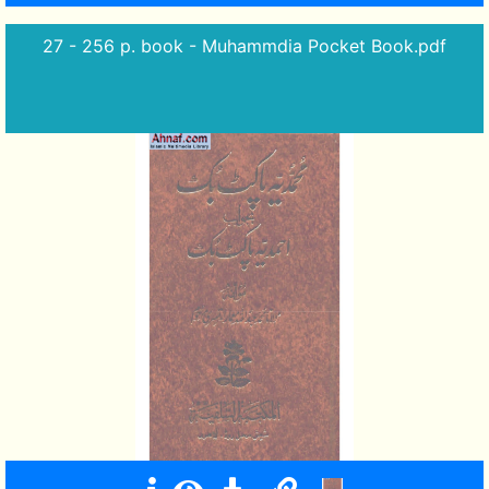
27 - 256 p. book - Muhammdia Pocket Book.pdf