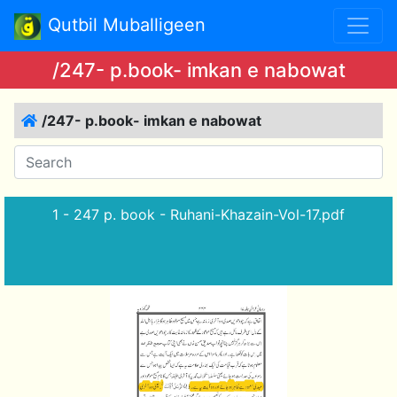
Qutbil Muballigeen
/247- p.book- imkan e nabowat
/247- p.book- imkan e nabowat
1 - 247 p. book - Ruhani-Khazain-Vol-17.pdf