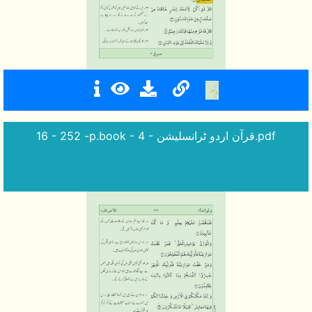
16 - 252 -p.book - 4 - قرآن اردو ٹرانسلیشن.pdf