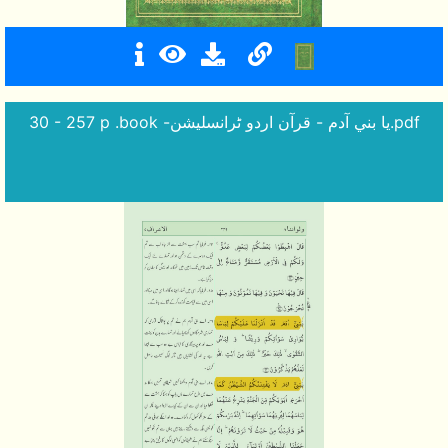
30 - 257 p .book -يا بني آدم - قرآن اردو ٹرانسلیشن.pdf