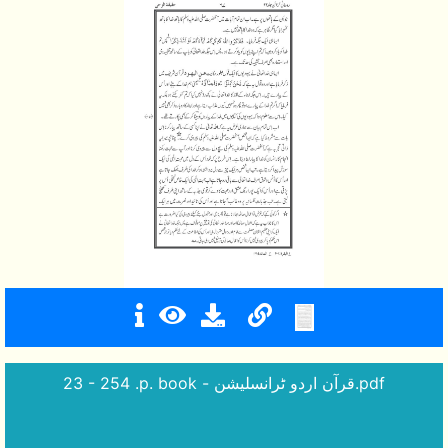
23 - 254 .p. book - قرآن اردو ٹرانسلیشن.pdf