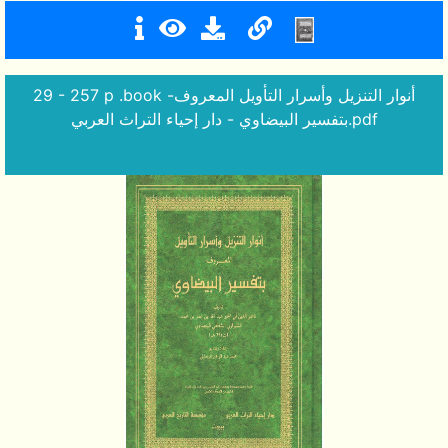
29 - 257 p .book -أنوار التنزيل وأسرار التأويل المعروف
بتفسير البيضاوي - دار إحياء التراث العربي.pdf