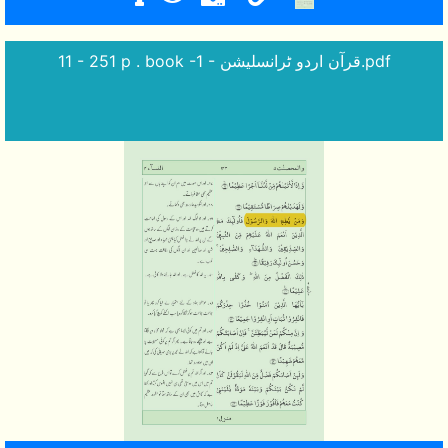
11 - 251 p . book -1 - قرآن اردو ٹرانسلیشن.pdf