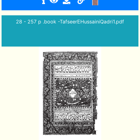
28 - 257 p .book -TafseerEHussainiQadri1.pdf