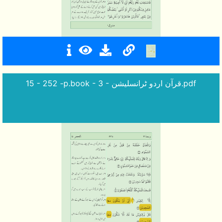
15 - 252 -p.book - 3 - قرآن اردو ٹرانسلیشن.pdf