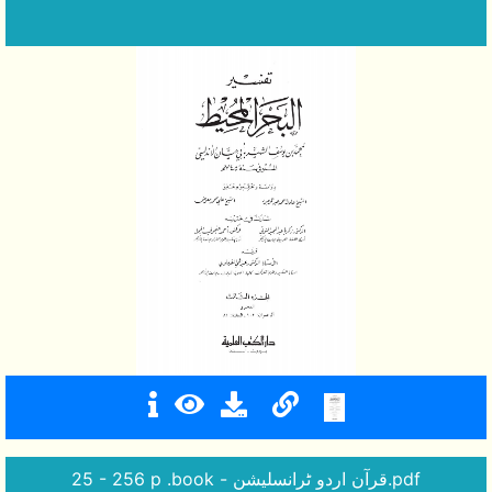
25 - 256 p .book - قرآن اردو ٹرانسلیشن.pdf