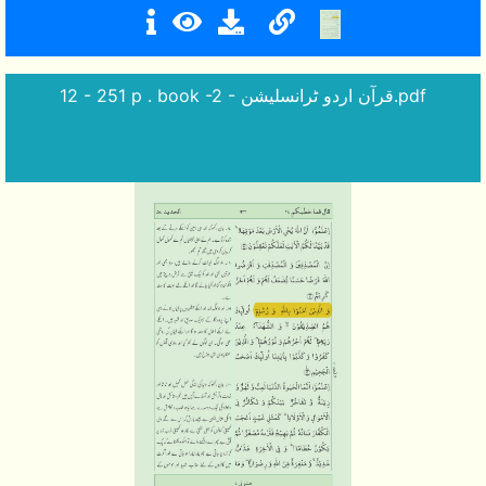
12 - 251 p . book -2 - قرآن اردو ٹرانسلیشن.pdf