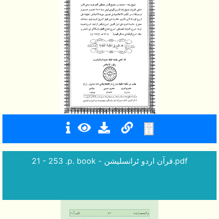
21 - 253 .p. book - قرآن اردو ٹرانسلیشن.pdf