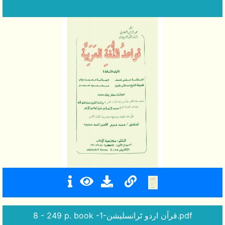
8 - 249 p. book -1-قرآن اردو ٹرانسلیشن.pdf