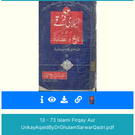
13 - 73 Islami Firqay Aur
UnkayAqaidByDrGhulamSarwarQadri.pdf