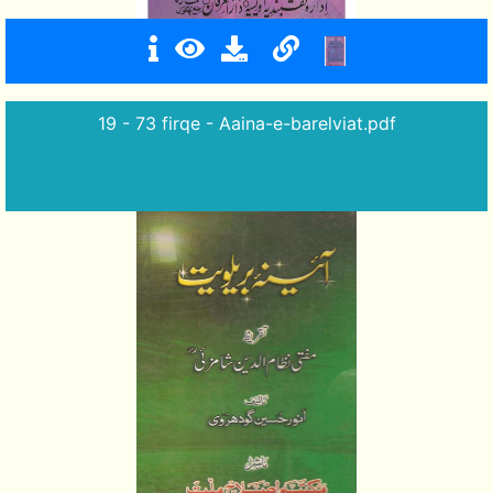
19 - 73 firqe - Aaina-e-barelviat.pdf