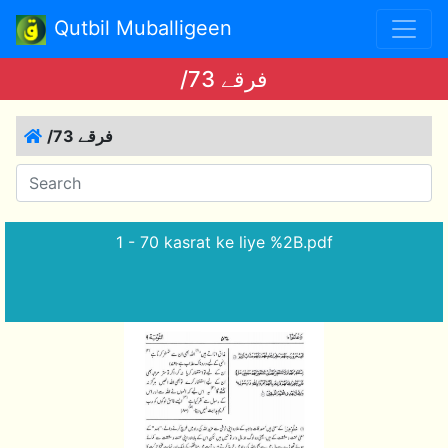
Qutbil Muballigeen
/73 فرقے
/73 فرقے
1 - 70 kasrat ke liye %2B.pdf