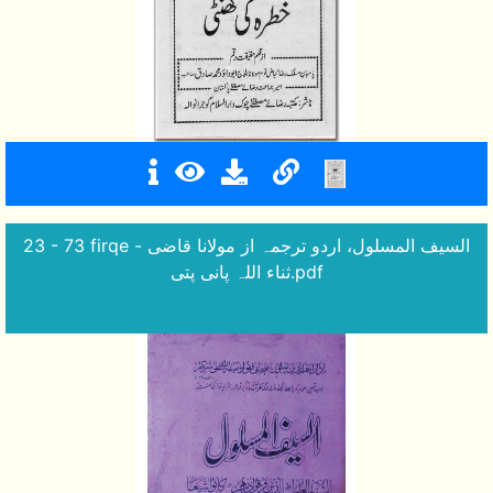
23 - 73 firqe - السیف المسلول، اردو ترجمہ از مولانا قاضی
ثناء اللہ پانی پتی.pdf