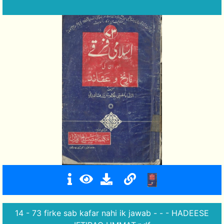
14 - 73 firke sab kafar nahi ik jawab - - - HADEESE