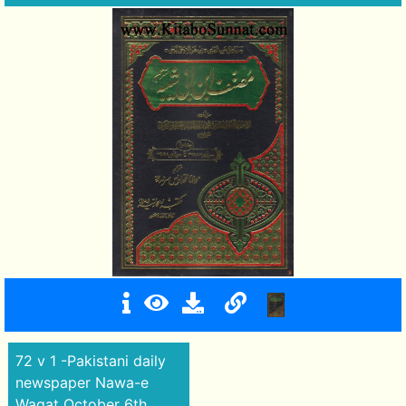
72 v 1 -Pakistani daily
newspaper Nawa-e
Waqat October 6th