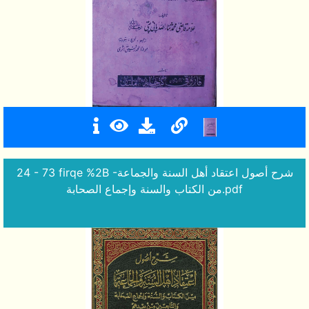
24 - 73 firqe %2B -شرح أصول اعتقاد أهل السنة والجماعة
من الكتاب والسنة وإجماع الصحابة.pdf