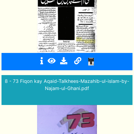
8 - 73 Fiqon kay Aqaid-Talkhees-Mazahib-ul-islam-by-
Najam-ul-Ghani.pdf