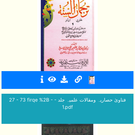
27 - 73 firqe %2B - - فتاویٰ حصاریہ ومقالات علمیہ جلد
1.pdf