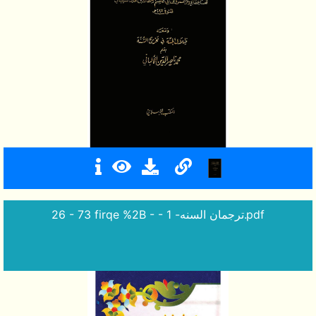
26 - 73 firqe %2B - - ترجمان السنه- 1.pdf