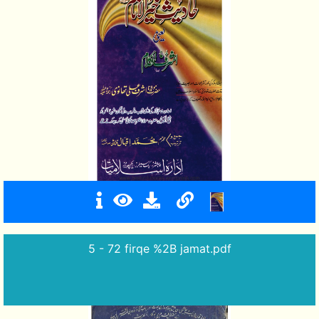
5 - 72 firqe %2B jamat.pdf