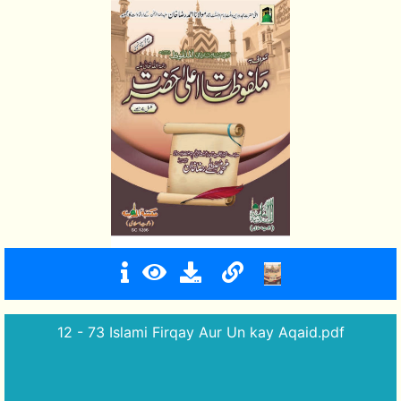
12 - 73 Islami Firqay Aur Un kay Aqaid.pdf