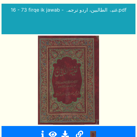
16 - 73 firqe ik jawab - غنیۃ الطالبین، اردو ترجمہ.pdf