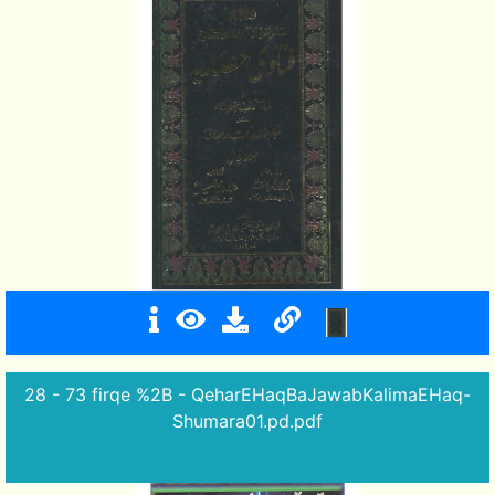
28 - 73 firqe %2B - QeharEHaqBaJawabKalimaEHaq-
Shumara01.pd.pdf