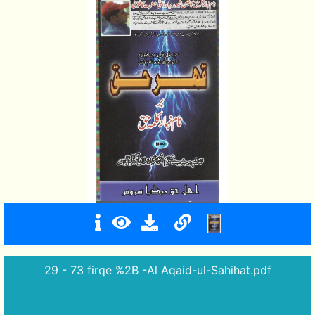
29 - 73 firqe %2B -Al Aqaid-ul-Sahihat.pdf