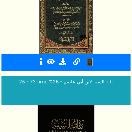
25 - 73 firqe %2B - السنة لابن أبي عاصم.pdf