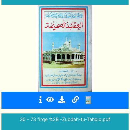
30 - 73 firqe %2B -Zubdah-tu-Tahqiq.pdf