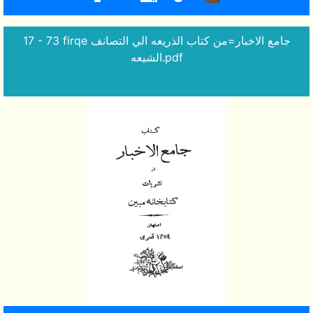
17 - 73 firqe جامع الاخبار=من كتاب الذريعه الي التصانف
الشيعه.pdf