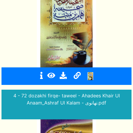
4 - 72 dozakhi firqe- taweel - Ahadees Khair Ul
Anaam_Ashraf Ul Kalam - تھانوی.pdf