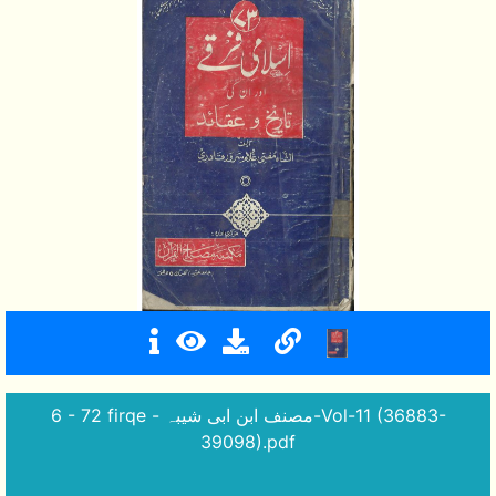
6 - 72 firqe - مصنف ابن ابی شیبہ-Vol-11 (36883-
39098).pdf