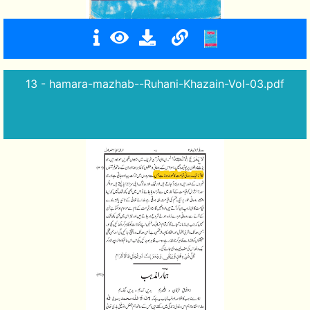
13 - hamara-mazhab--Ruhani-Khazain-Vol-03.pdf