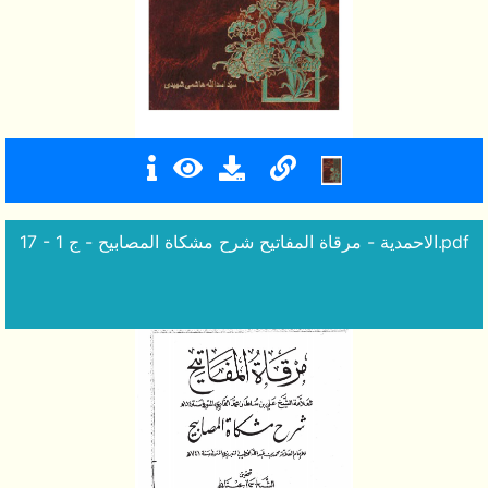
17 - الاحمدية - مرقاة المفاتيح شرح مشكاة المصابيح - ج 1.pdf