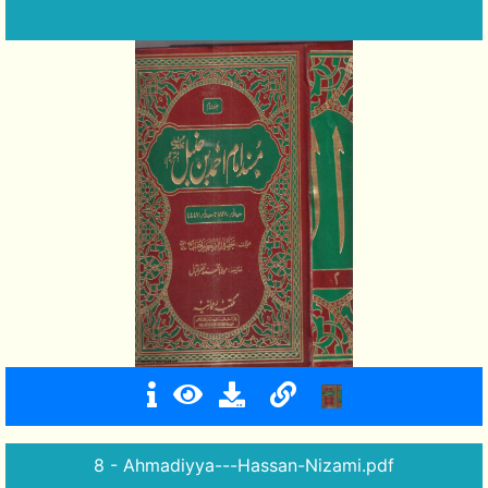
8 - Ahmadiyya---Hassan-Nizami.pdf