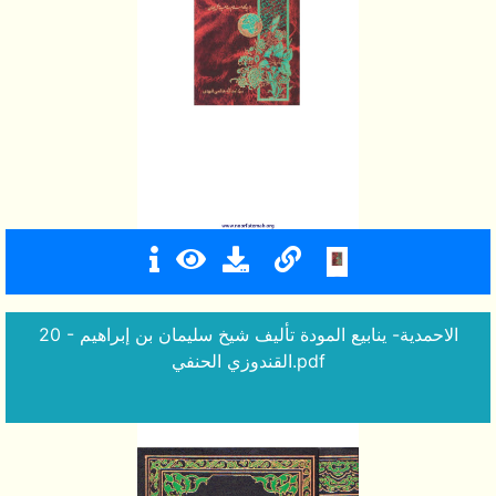
20 - الاحمدية- ينابيع المودة تأليف شيخ سليمان بن إبراهيم
القندوزي الحنفي.pdf