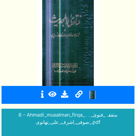
6 - Ahmadi_musalman_firqa_متفقہ_فتویٰ_۔۔
_صوفی_اشرف_علی_تھانوی.pdf