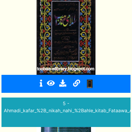
5 -
Ahmadi_kafar_%2B_nikah_nahi_%2Bahle_kitab_Fataawa_A