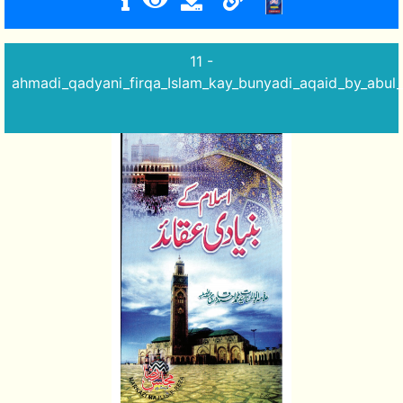
11 -
ahmadi_qadyani_firqa_Islam_kay_bunyadi_aqaid_by_abu