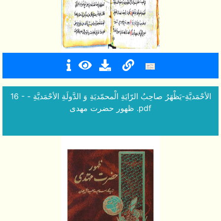
16 - الأحْمَديَّةِ-يَظْهَرُ صاحِبُ الرّايَةِ الْمحمّديَةِ وَ الدَّولَةِ الأحْمَديَّةِ -
ظهور حضرت مهدى .pdf