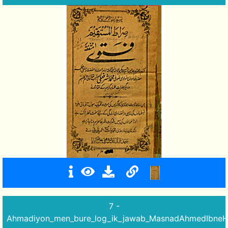
7 -
Ahmadiyon_men_bure_log_ik_jawab_MasnadAhmedIbneH