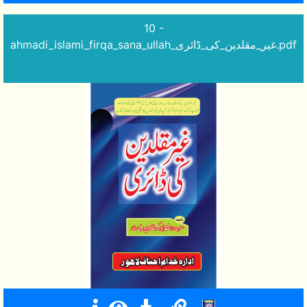
10 -
ahmadi_islami_firqa_sana_ullah_غیر_مقلدین_کی_ڈائری.pdf