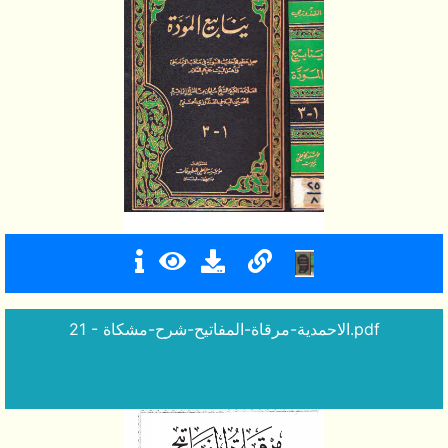
21 - الاحمدية-مرقاة-المفاتيح-شرح-مشكاة.pdf