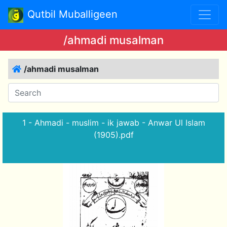
Qutbil Muballigeen
/ahmadi musalman
/ahmadi musalman
1 - Ahmadi - muslim - ik jawab - Anwar Ul Islam
(1905).pdf