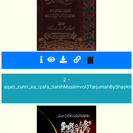
2 -
aqab_zuhri_ka_izafa_SahihMuslimvol3TarjumahByShayk