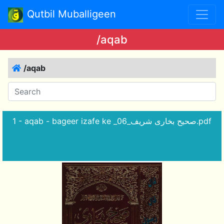
Qutbil Muballigeen
/aqab
/aqab
1 - aqab - bageer izafe ke _صحیح بخاری شریف_06.pdf