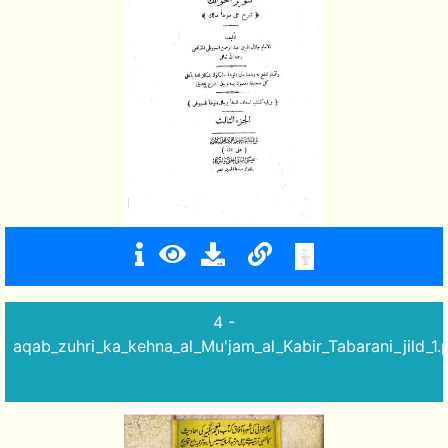
4 -
aqab_zuhri_ka_kehna_al_Mu'jam_al_Kabir_Tabarani_jild_1.