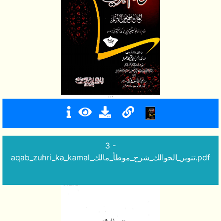
3 -
aqab_zuhri_ka_kamal_تنوير_الحوالك_شرح_موطأ_مالك.pdf