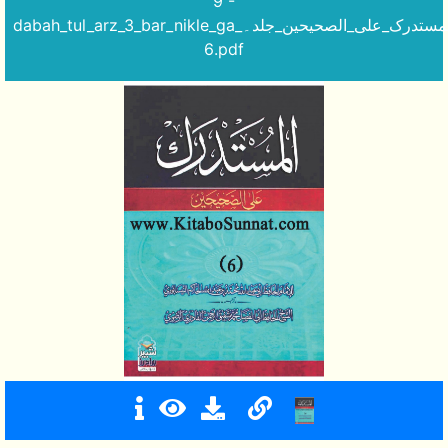
9 -
dabah_tul_arz_3_bar_nikle_ga_المستدرک_علی_الصحیحین_جلد۔
6.pdf