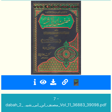
7 -
dabah_2_مصنف_ابن_ابی_شیبہ_Vol_11_36883_39098.pdf