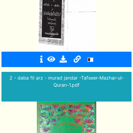
2 - daba fil arz - murad jandar -Tafseer-Mazhar-ul-
Quran-1.pdf