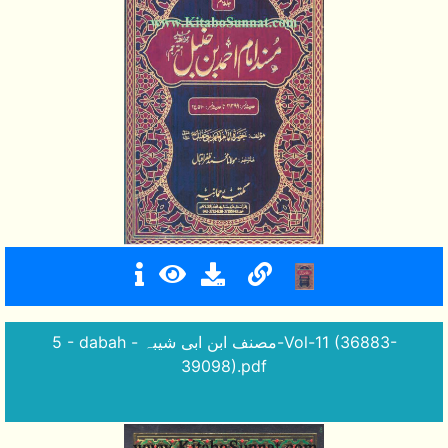
5 - dabah - مصنف ابن ابی شیبہ-Vol-11 (36883-
39098).pdf