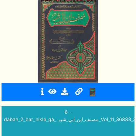
6 -
dabah_2_bar_nikle_ga_مصنف_ابن_ابی_شیبہ