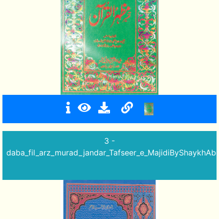
3 -
daba_fil_arz_murad_jandar_Tafseer_e_MajidiByShaykhAbd