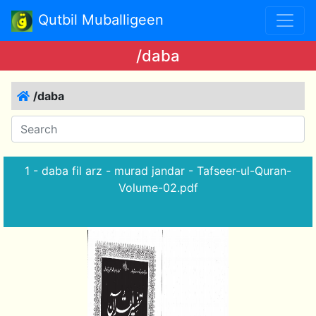
Qutbil Muballigeen
/daba
/daba
1 - daba fil arz - murad jandar - Tafseer-ul-Quran-
Volume-02.pdf