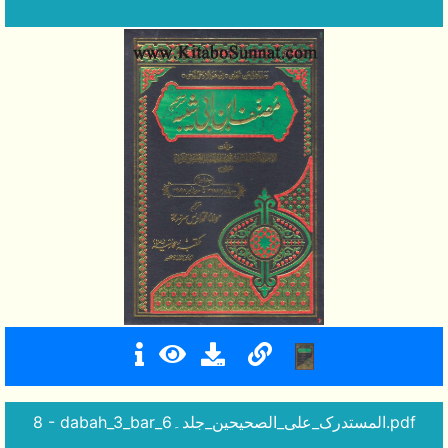
8 - dabah_3_bar_المستدرک_علی_الصحیحین_جلد۔6.pdf