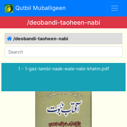
Qutbil Muballigeen
/deobandi-taoheen-nabi
/deobandi-taoheen-nabi
1 - 1-gaz-lambi-naak-wale-nabi-khatm.pdf