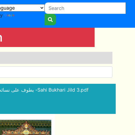
by
Translate
n
2 - يطوف على نسائه في ليلة واحدة -Sahi Bukhari Jild 3.pdf