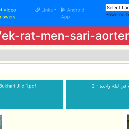
Video
Links
Android
Powered 
nswers
App
/ek-rat-men-sari-aorte
يطوف على نسائه ف -Sahi Bukhari Jild 1.pdf