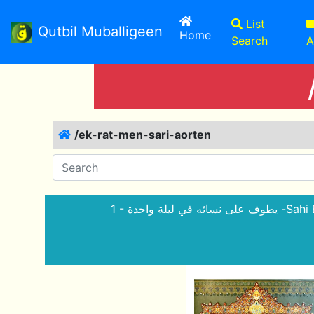
List
Qutbil Muballigeen
(current)
Home
Search
A
/ek-rat-men-sari-aorten
1 - ي ليلة واحدة