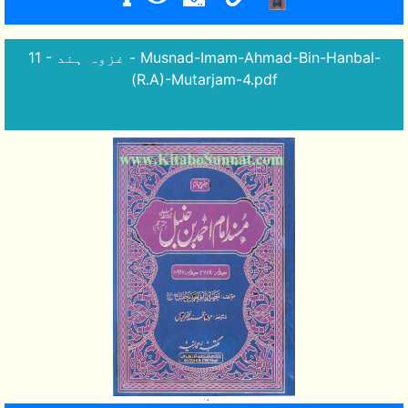
11 - غزوہ ہند - Musnad-Imam-Ahmad-Bin-Hanbal-
(R.A)-Mutarjam-4.pdf