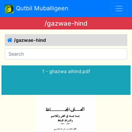
Qutbil Muballigeen
/gazwae-hind
/gazwae-hind
1 - ghazwa alhind.pdf