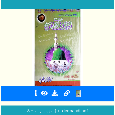
8 - غزوہ ہند ( ) -deobandi.pdf