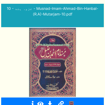
10 - غزوہ ہند - Musnad-Imam-Ahmad-Bin-Hanbal-
(R.A)-Mutarjam-10.pdf