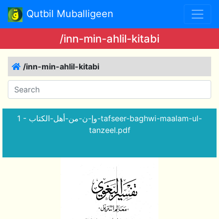
Qutbil Muballigeen
/inn-min-ahlil-kitabi
/inn-min-ahlil-kitabi
1 - وإ-ن-من-أهل-الكتاب-tafseer-baghwi-maalam-ul-
tanzeel.pdf