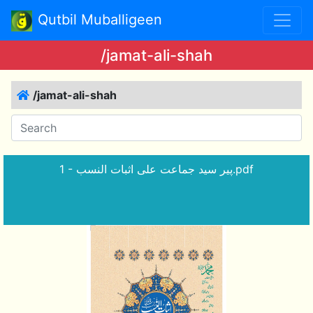
Qutbil Muballigeen
/jamat-ali-shah
/jamat-ali-shah
1 - پیر سید جماعت علی اثبات النسب.pdf