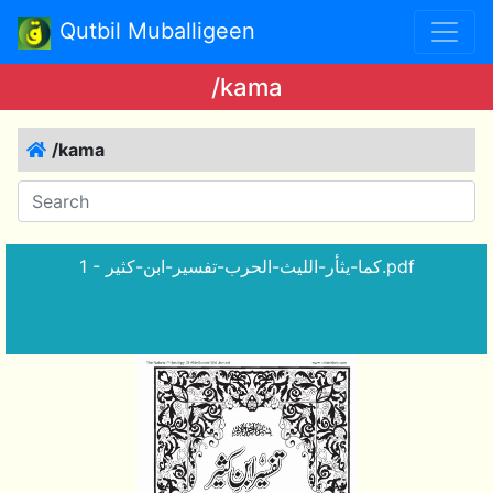
Qutbil Muballigeen
/kama
/kama
1 - كما-يثأر-الليث-الحرب-تفسير-ابن-كثير.pdf