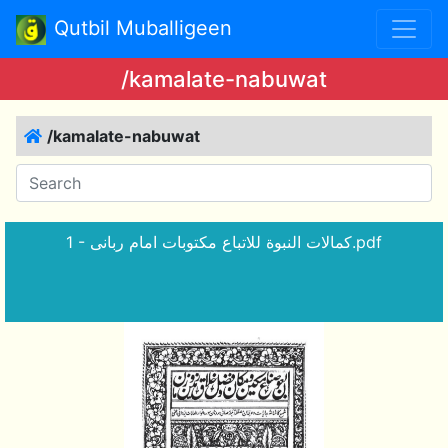
Qutbil Muballigeen
/kamalate-nabuwat
/kamalate-nabuwat
1 - كمالات النبوة للاتباع مکتوبات امام ربانی.pdf