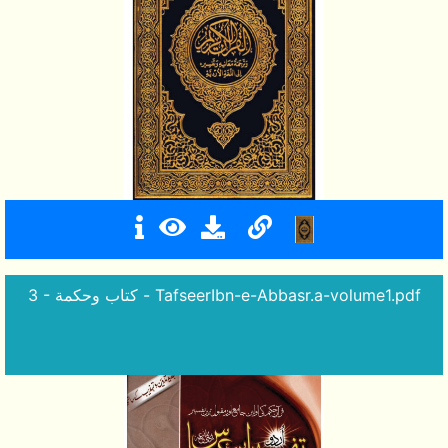
3 - كتاب وحكمة - TafseerIbn-e-Abbasr.a-volume1.pdf