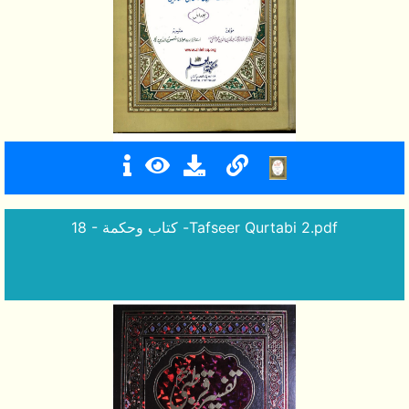
18 - كتاب وحكمة -Tafseer Qurtabi 2.pdf