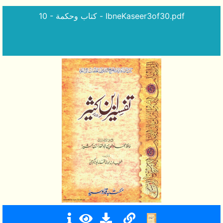
10 - كتاب وحكمة - IbneKaseer3of30.pdf