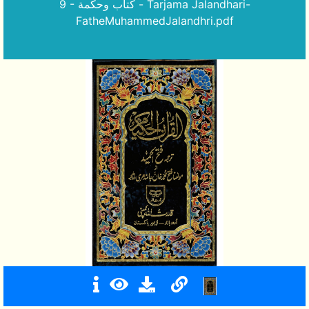
9 - كتاب وحكمة - Tarjama Jalandhari-
FatheMuhammedJalandhri.pdf