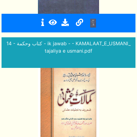
14 - كتاب وحكمة - ik jawab - - KAMALAAT_E_USMANI_
tajaliya e usmani.pdf