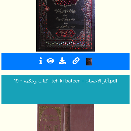
19 - كتاب وحكمة -teh ki bateen - آثار الاحسان.pdf