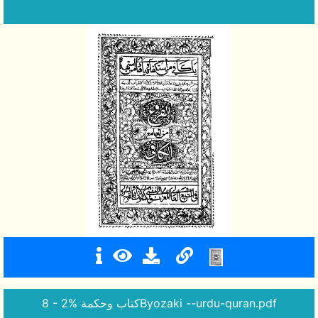
8 - كتاب وحكمة %2Byozaki --urdu-quran.pdf