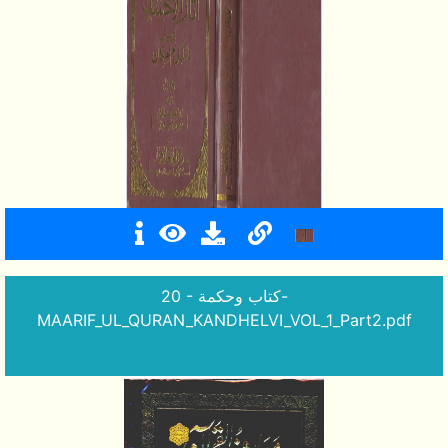
20 - كتاب وحكمة-
MAARIF_UL_QURAN_KANDHELVI_VOL_1_Part2.pdf