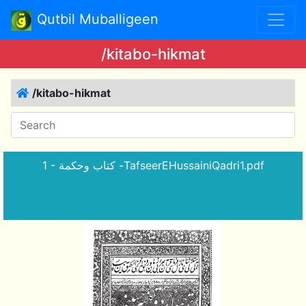
Qutbil Muballigeen
/kitabo-hikmat
/kitabo-hikmat
1 - كتاب وحكمة -TafseerEHussainiQadri1.pdf