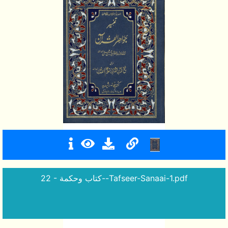
22 - كتاب وحكمة--Tafseer-Sanaai-1.pdf