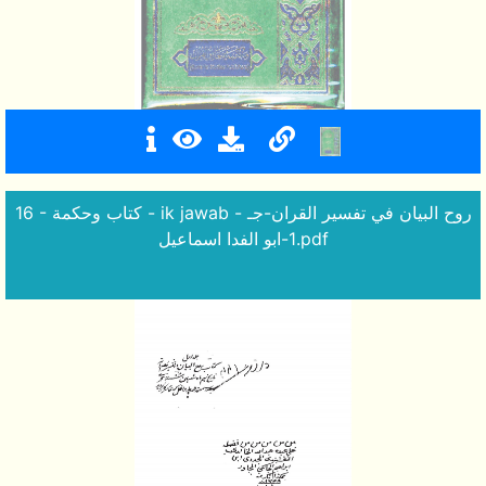
16 - كتاب وحكمة - ik jawab - روح البيان في تفسير القران-جـ
1-ابو الفدا اسماعيل.pdf