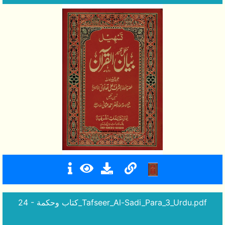
24 - كتاب وحكمة_Tafseer_Al-Sadi_Para_3_Urdu.pdf