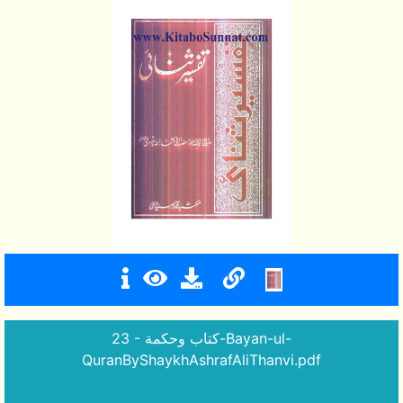
23 - كتاب وحكمة-Bayan-ul-
QuranByShaykhAshrafAliThanvi.pdf