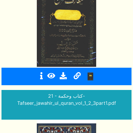
21 - كتاب وحكمة-
Tafseer_jawahir_ul_quran_vol_1_2_3part1.pdf