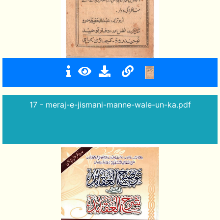
17 - meraj-e-jismani-manne-wale-un-ka.pdf