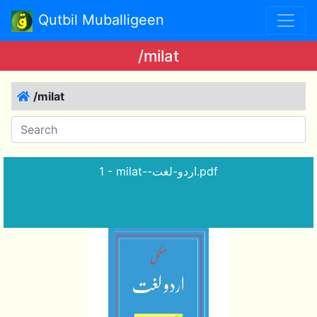
Qutbil Muballigeen
/milat
/milat
1 - milat--اردو-لغت.pdf