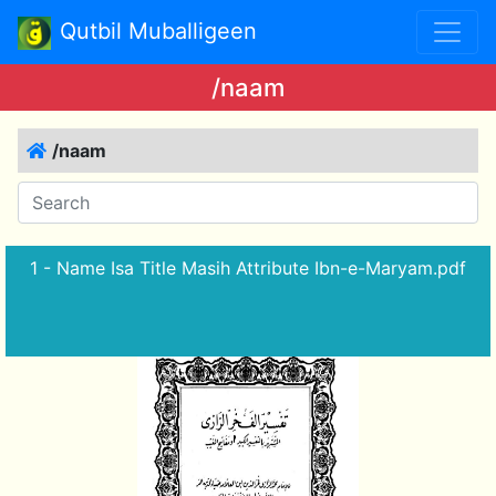
Qutbil Muballigeen
/naam
/naam
1 - Name Isa Title Masih Attribute Ibn-e-Maryam.pdf