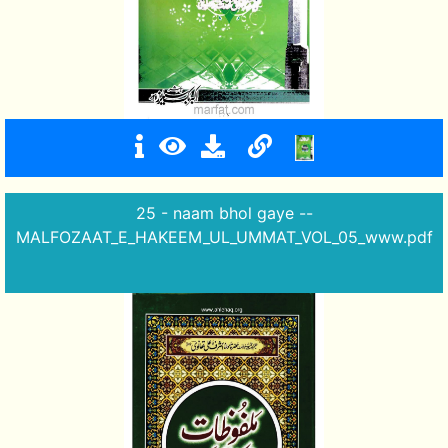
25 - naam bhol gaye --
MALFOZAAT_E_HAKEEM_UL_UMMAT_VOL_05_www.pdf