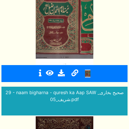
29 - naam bigharna - quresh ka Aap SAW _صحیح بخاری
شریف_05.pdf