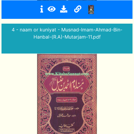
4 - naam or kuniyat - Musnad-Imam-Ahmad-Bin-
Hanbal-(R.A)-Mutarjam-11.pdf