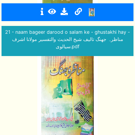
21 - naam bageer darood o salam ke - ghustakhi hay -
مناظرہ جھنگ تالیف شیخ الحدیث والتفسیر مولانا اشرف
سیالوی.pdf