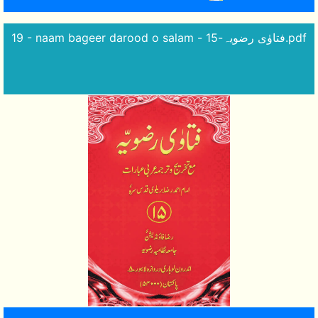
19 - naam bageer darood o salam - فتاوٰی رضویہ-15.pdf