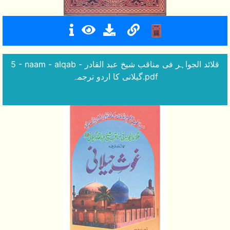
5 - naam - alqab - قلائد الجواہر فی مناقب شیخ عبد القادر
گیلانی کا اردو ترجمہ.pdf