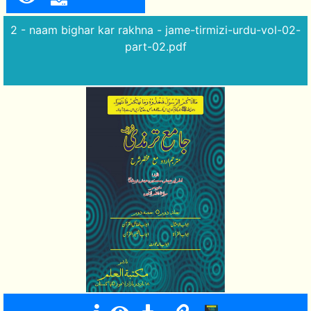
2 - naam bighar kar rakhna - jame-tirmizi-urdu-vol-02-
part-02.pdf