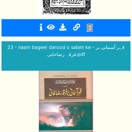
23 - naam bageer darood o salam ke - قہر آسمانی بر
فرقہ رضاخانی.pdf