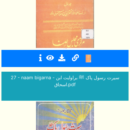
27 - naam bigarna - سیرت رسول پاک ﷺ براوایت ابن
اسحاق.pdf