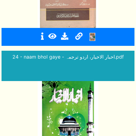
24 - naam bhol gaye - اخبار الاخیار، اردو ترجمہ.pdf