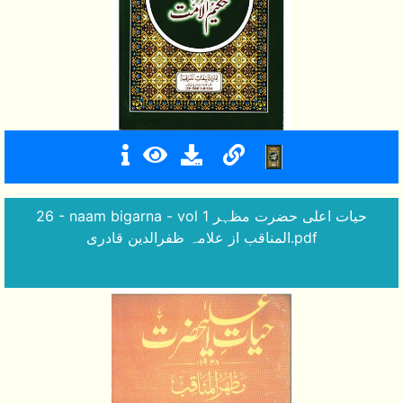
26 - naam bigarna - vol 1 حیات اعلی حضرت مظہر
المناقب از علامہ ظفرالدین قادری.pdf