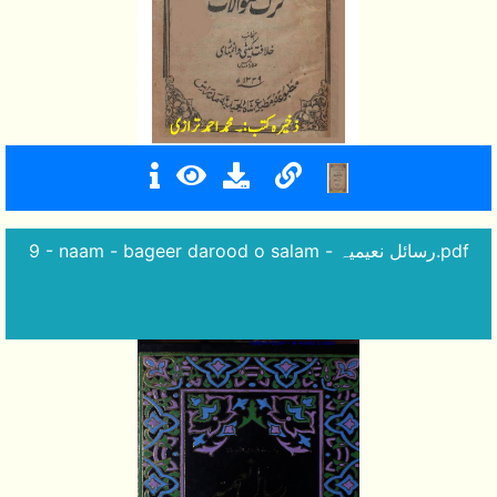
9 - naam - bageer darood o salam - رسائل نعیمیہ.pdf