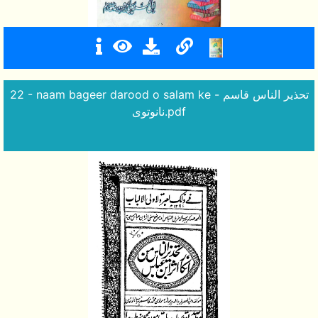
22 - naam bageer darood o salam ke - تحذیر الناس قاسم
نانوتوی.pdf