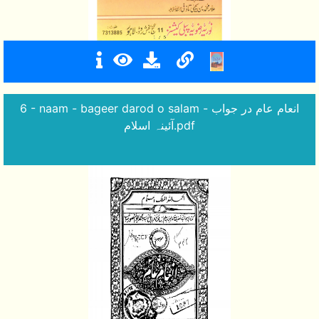
6 - naam - bageer darod o salam - انعام عام در جواب
آئینہ اسلام.pdf