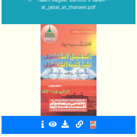
al_jabal_at_thanawi.pdf