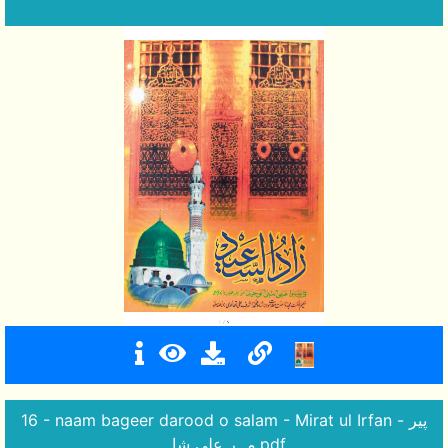
16 - naam bageer darood o salam - Mirat ul Irfan - پیر
مہر علی شاہ.pdf