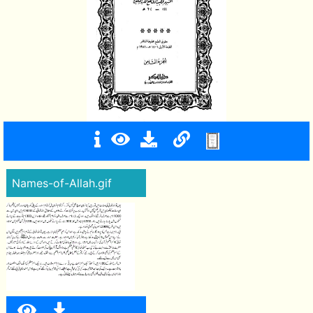
Names-of-Allah.gif