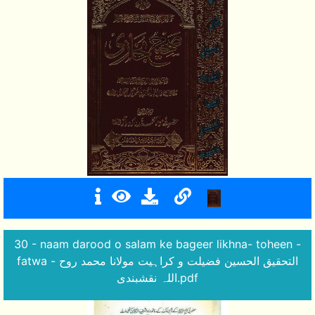
30 - naam darood o salam ke bageer likhna- toheen -
fatwa - التحقیق الحسین فضیلت و کراہیت مولانا محمد روح
اللہ نقشبندی.pdf