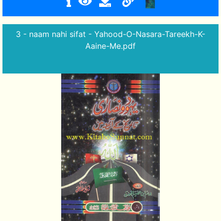
3 - naam nahi sifat - Yahood-O-Nasara-Tareekh-K-
Aaine-Me.pdf