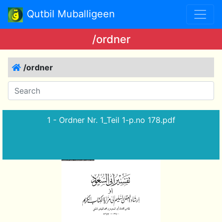
Qutbil Muballigeen
/ordner
/ordner
1 - Ordner Nr. 1_Teil 1-p.no 178.pdf