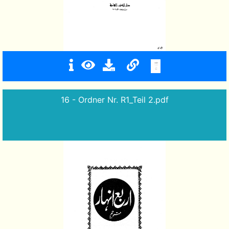
16 - Ordner Nr. R1_Teil 2.pdf