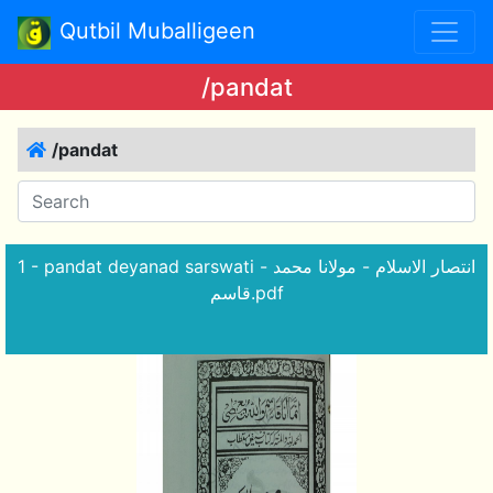
Qutbil Muballigeen
/pandat
/pandat
1 - pandat deyanad sarswati - انتصار الاسلام - مولانا محمد
قاسم.pdf