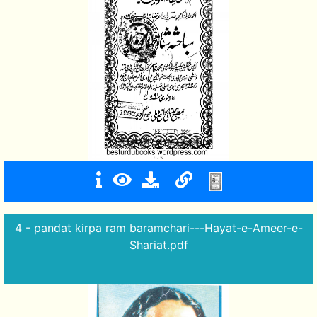
4 - pandat kirpa ram baramchari---Hayat-e-Ameer-e-
Shariat.pdf