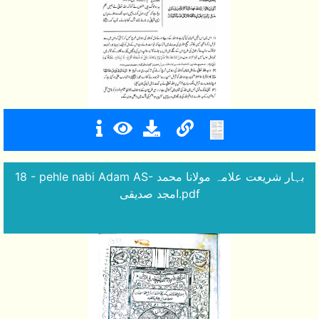
18 - pehle nabi Adam AS- بہار شریعت علامہ مولانا محمد
امجد صدیقی.pdf