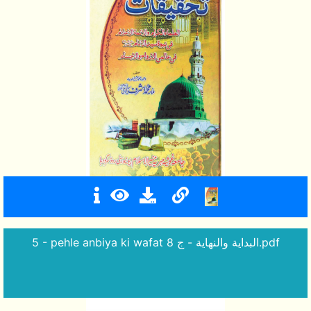
5 - pehle anbiya ki wafat البداية والنهاية - ج 8.pdf