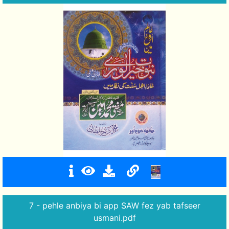
7 - pehle anbiya bi app SAW fez yab tafseer
usmani.pdf