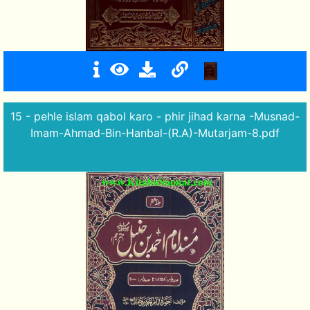
15 - pehle islam qabol karo - phir jihad karna -Musnad-
Imam-Ahmad-Bin-Hanbal-(R.A)-Mutarjam-8.pdf