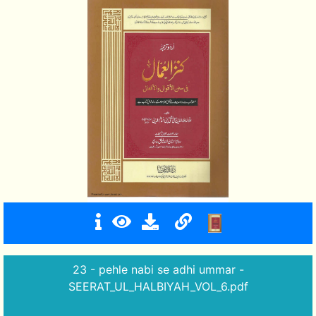
23 - pehle nabi se adhi ummar -
SEERAT_UL_HALBIYAH_VOL_6.pdf