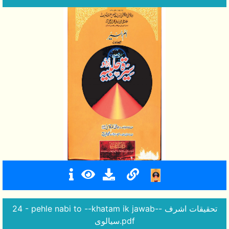
24 - pehle nabi to --khatam ik jawab-- تحقیقات اشرف
سیالوی.pdf