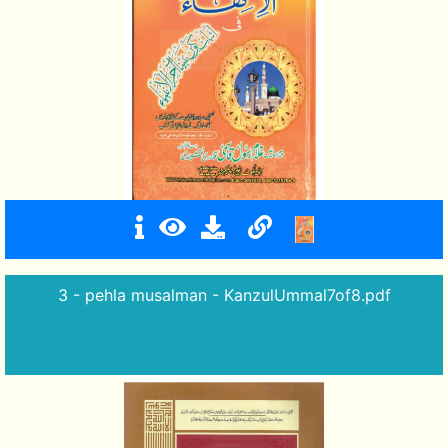
3 - pehla musalman - KanzulUmmal7of8.pdf