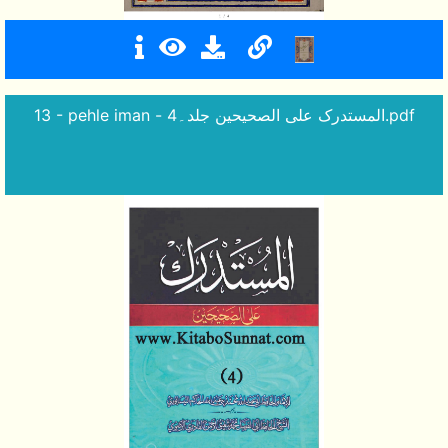
13 - pehle iman - المستدرک علی الصحیحین جلد۔4.pdf