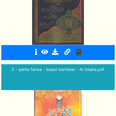
2 - pehla fatwa - baqol barhelwi - Al Intaha.pdf