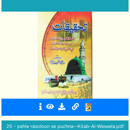
25 - pehle rasoloon se puchna--Kitab-Al-Waseela.pdf