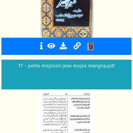
17 - pehle mojzoon jese mojze mangna.pdf