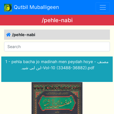
Qutbil Muballigeen
/pehle-nabi
/pehle-nabi
1 - pehla bacha jo madinah men peydah hoye - مصنف
ابن ابی شیبہ-Vol-10 (33488-36882).pdf