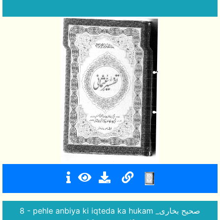
8 - pehle anbiya ki iqteda ka hukam _صحیح بخاری