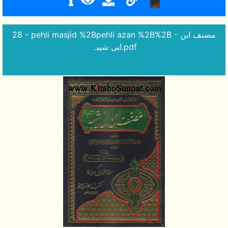
28 - pehli masjid %2Bpehli azan %2B%2B - مصنف ابن
ابی شیبہ.pdf