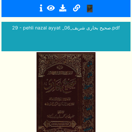
29 - pehli nazal ayyat _صحیح بخاری شریف_06.pdf