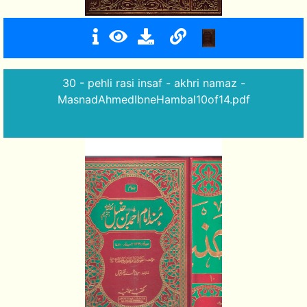
30 - pehli rasi insaf - akhri namaz -
MasnadAhmedIbneHambal10of14.pdf