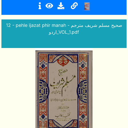
12 - pehle ijazat phir manah - صحیح مسلم شریف مترجم
اردو_VOL_1.pdf