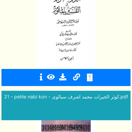
21 - pehle nabi kon - کوثر الخیرات محمد اشرف سیالوی.pdf