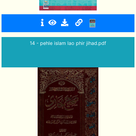
14 - pehle islam lao phir jihad.pdf