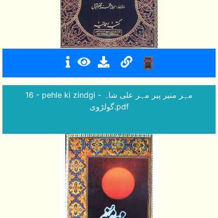
16 - pehle ki zindgi - مہر منیر پیر مہر علی شاہ
گولڑوی.pdf