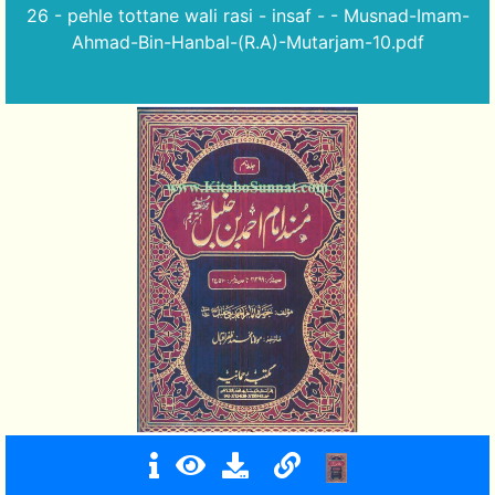
26 - pehle tottane wali rasi - insaf - - Musnad-Imam-
Ahmad-Bin-Hanbal-(R.A)-Mutarjam-10.pdf