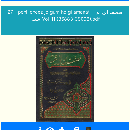
27 - pehli cheez jo gum ho gi amanat - مصنف ابن ابی
شیبہ-Vol-11 (36883-39098).pdf