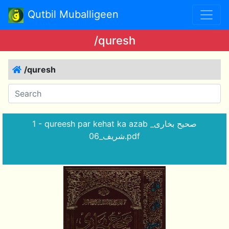
Qutbil Muballigeen
/quresh
/quresh
1 - qureesh par kehat ka azab _صحیح بخاری
شریف_06.pdf