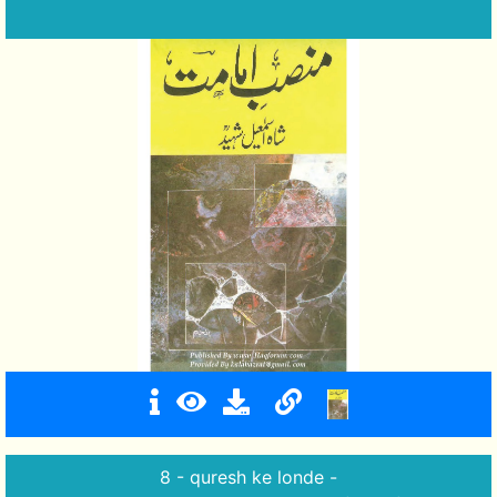
8 - quresh ke londe -