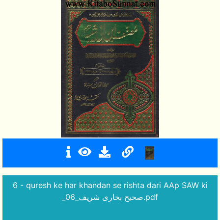
6 - quresh ke har khandan se rishta dari AAp SAW ki
_صحیح بخاری شریف_06.pdf