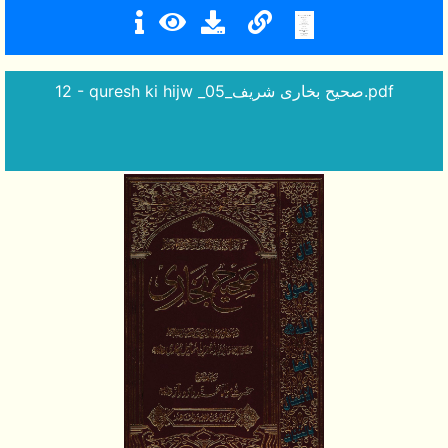
12 - quresh ki hijw _صحیح بخاری شریف_05.pdf