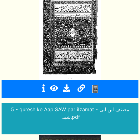
5 - quresh ke Aap SAW par ilzamat - مصنف ابن ابی
شیبہ.pdf