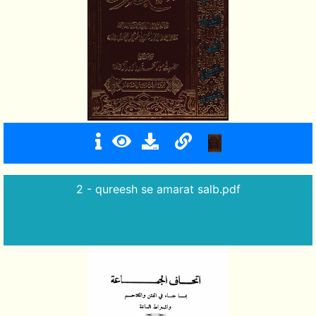
2 - qureesh se amarat salb.pdf