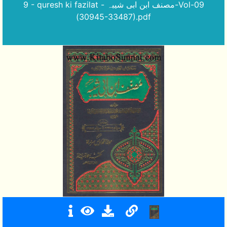
9 - quresh ki fazilat - مصنف ابن ابی شیبہ-Vol-09
(30945-33487).pdf