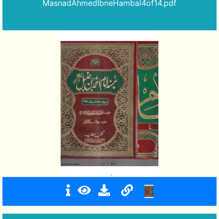
MasnadAhmedIbneHambal4of14.pdf