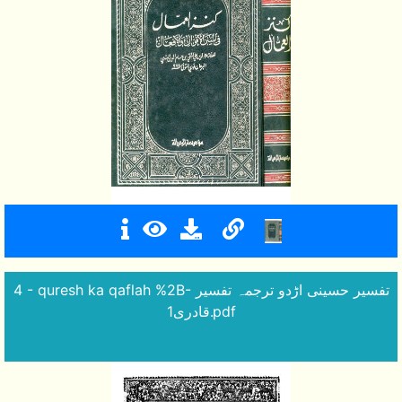
4 - quresh ka qaflah %2B- تفسیر حسینی اڑدو ترجمہ تفسیر
قادری1.pdf