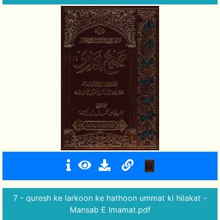
7 - quresh ke larkoon ke hathoon ummat ki hilakat -
Mansab E Imamat.pdf