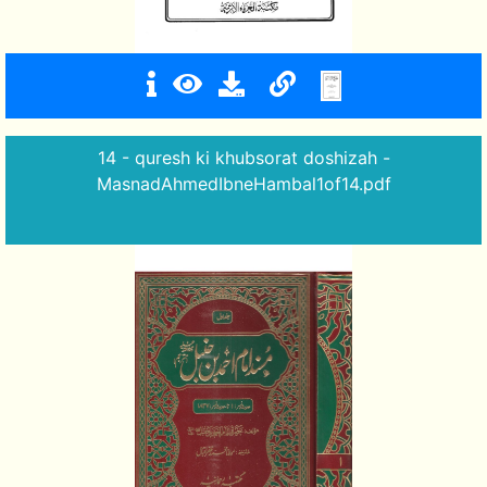
14 - quresh ki khubsorat doshizah -
MasnadAhmedIbneHambal1of14.pdf