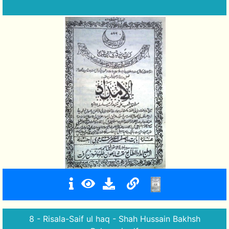
8 - Risala-Saif ul haq - Shah Hussain Bakhsh