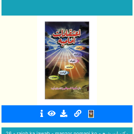
26 - rajoh ka jawab - manzor nomani ko - مکتوبات شیخ