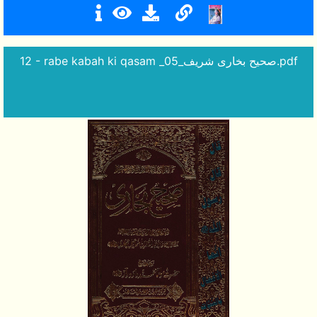
12 - rabe kabah ki qasam _صحیح بخاری شریف_05.pdf