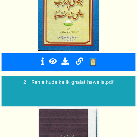
2 - Rah e huda ka ik ghalat hawalla.pdf