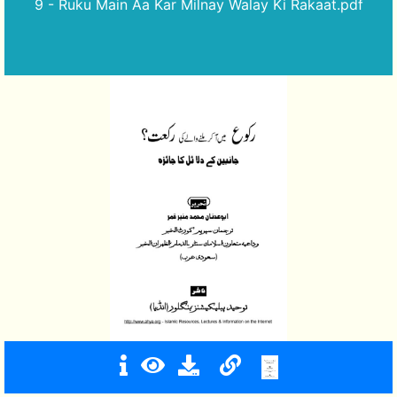
9 - Ruku Main Aa Kar Milnay Walay Ki Rakaat.pdf