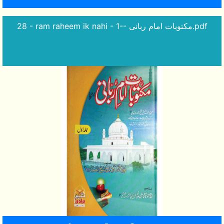
28 - ram raheem ik nahi - 1-- مکتوبات امام ربانی.pdf