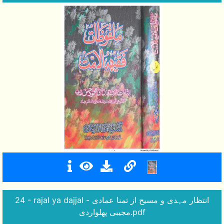
24 - rajal ya dajjal - انتظار مہدی و مسیح از تمنا عمادی
مجیبی پھلواردی.pdf