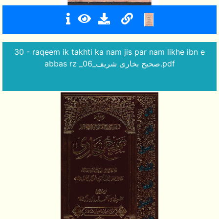
30 - raqeem ik takhti ka nam jis par nam likhe ibn e
abbas rz _صحیح بخاری شریف_06.pdf