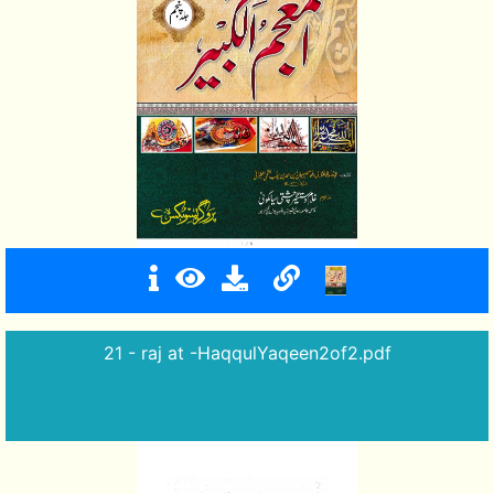
21 - raj at -HaqqulYaqeen2of2.pdf