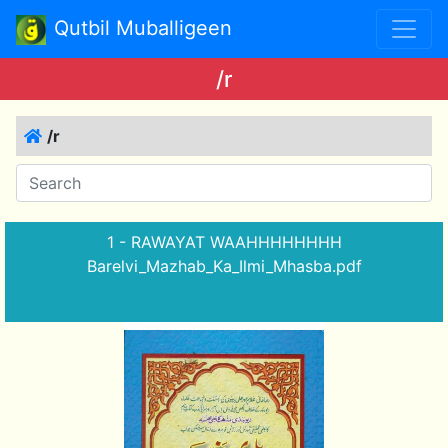
Qutbil Muballigeen
/r
/r
1 - RAWAYAT WAAHHHHHHHH
Barelvi_Mazhab_Ka_Ilmi_Mhasba.pdf