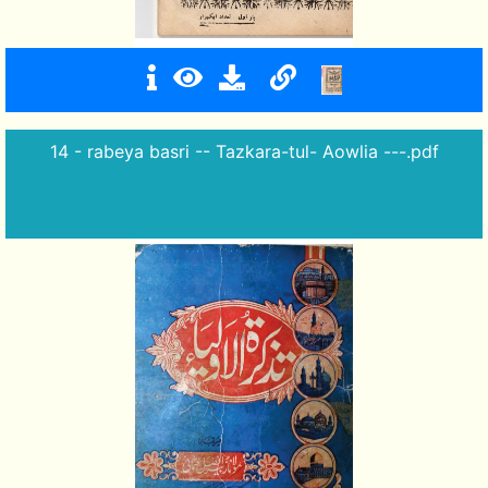
14 - rabeya basri -- Tazkara-tul- Aowlia ---.pdf