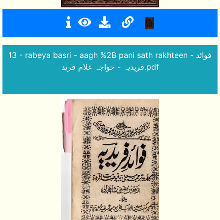
13 - rabeya basri - aagh %2B pani sath rakhteen - فوائد
فریدیہ - خواجہ غلام فرید.pdf