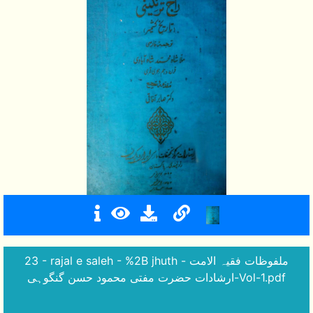
23 - rajal e saleh - %2B jhuth - ملفوظات فقیہ الامت
ارشادات حضرت مفتی محمود حسن گنگوہی-Vol-1.pdf