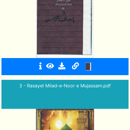
3 - Rasayel Milad-e-Noor e Mujassam.pdf